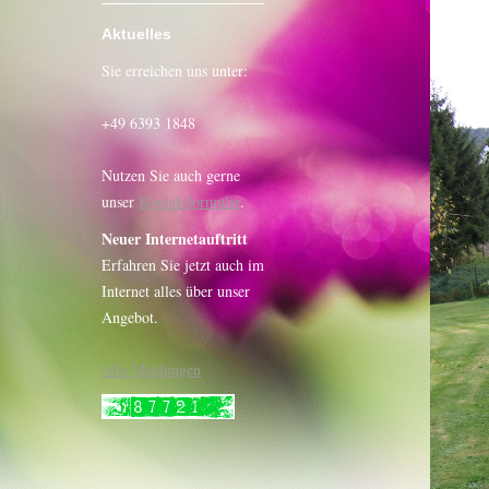
Aktuelles
Sie erreichen uns unter:
+49 6393 1848
Nutzen Sie auch gerne
unser
Kontaktformular
.
Neuer Internetauftritt
Erfahren Sie jetzt auch im
Internet alles über unser
Angebot.
Alle Meldungen