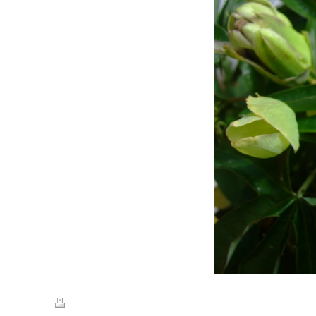
Druckversion
|
Sitemap
© Haus Maimontblick