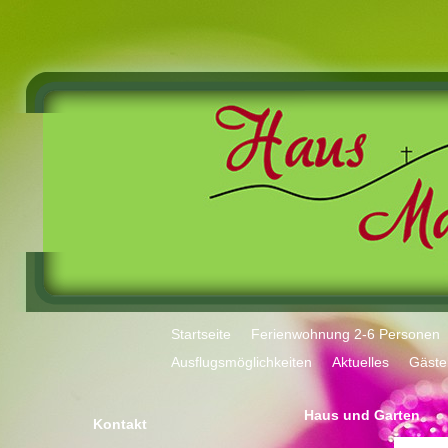
Startseite
Ferienwohnung 2-6 Personen
Ausflugsmöglichkeiten
Aktuelles
Gäste
Haus und Garten
Kontakt